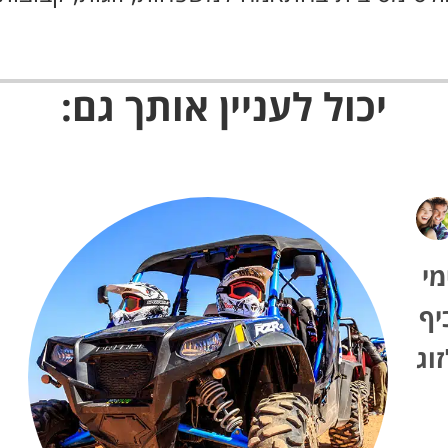
יכול לעניין אותך גם:
מי
יף
זוג