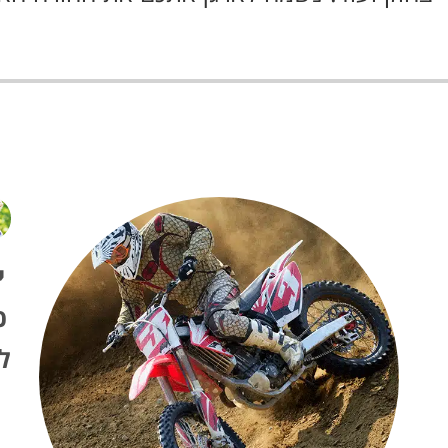
י
כ
ל