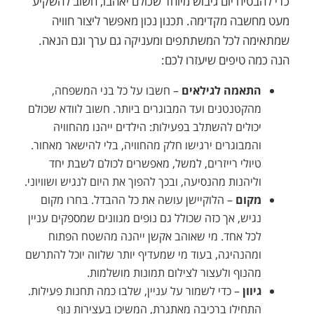
כדי להבטיח יום גיבוש מיוחד שכולם יאהבו, חשוב להשקיע
מעט מחשבה מקדימה. תכנון נכון מאפשר ליצור חוויה
שמתאימה לכל המשתתפים ומעניקה גם ערך וגם הנאה.
הנה כמה טיפים שיעזרו לכם:
התאמה לגילאים
– חשבו על כל בני המשפחה,
מהקטנטנים ועד המבוגרים ביותר. חשוב לוודא שכולם
יכולים להשתלב בפעילות: הילדים ייהנו מהחוויה
והמבוגרים ירגישו חלק מהחוויה, בלי להישאר מאחור.
טיולי רייזרים, למשל, מאפשרים לכולם לשבת יחד
וליהנות מהנסיעה, ובכך להפוך את היום לנגיש ושוויוני.
מקום
– הלוקיישן עושה את כל ההבדל. בחרו מקום
נגיש, אך כזה שכולל גם נופים מגוונים שמספקים עניין
לכל אחד. מי שאוהב אקשן ייהנה מהשטח הפתוח
ומהנהיגה, בעוד מי שמעדיף יותר שלווה יוכל להתרשם
מהנוף ולעצור לצילום תמונות מושלמות.
גיוון
– כדי לשמור על עניין, שלבו כמה תחנות פעילות.
התחילו ברכיבה מאתגרת, המשיכו בעצירות נוף